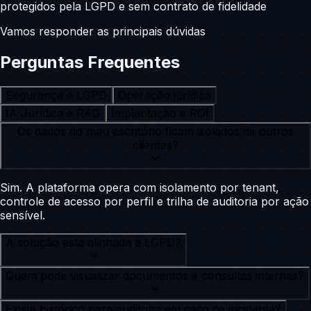
protegidos pela LGPD e sem contrato de fidelidade
Vamos responder as principais dúvidas
Perguntas Frequentes
Segurança e LGPD
Operação jurídica
IA Jurídica e RAG
Implantação e ROI
Os dados do meu escritório ficam isolados de outros
clientes?
Sim. A plataforma opera com isolamento por tenant,
controle de acesso por perfil e trilha de auditoria por ação
sensível.
A solução está alinhada à LGPD?
Quem pode visualizar documentos e consultas internas?
Existe histórico para auditoria em caso de incidente?