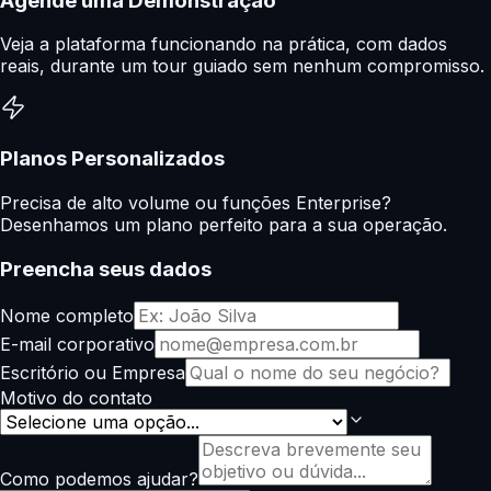
Agende uma Demonstração
Veja a plataforma funcionando na prática, com dados
reais, durante um tour guiado sem nenhum compromisso.
Planos Personalizados
Precisa de alto volume ou funções Enterprise?
Desenhamos um plano perfeito para a sua operação.
Preencha seus dados
Nome completo
E-mail corporativo
Escritório ou Empresa
a solução como
Motivo do contato
OS. Ainda bem
os encontrei!
"
Como podemos ajudar?
r de