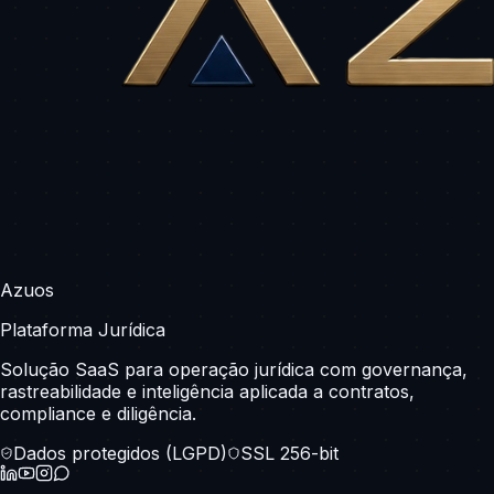
im
-
D
Azuos
Plataforma Jurídica
Solução SaaS para operação jurídica com governança,
rastreabilidade e inteligência aplicada a contratos,
compliance e diligência.
Dados protegidos (LGPD)
SSL 256-bit