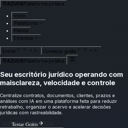
AZUOS
Plataforma jurídica
Início
Plataforma
Planos
Empresa
Entrar
Começar grátis
AZUOS
Plataforma jurídica
Seu escritório jurídico operando com
mais
clareza, velocidade e controle
Centralize contratos, documentos, clientes, prazos e
análises com IA em uma plataforma feita para reduzir
retrabalho, organizar o acervo e acelerar decisões
jurídicas com rastreabilidade.
Testar Grátis