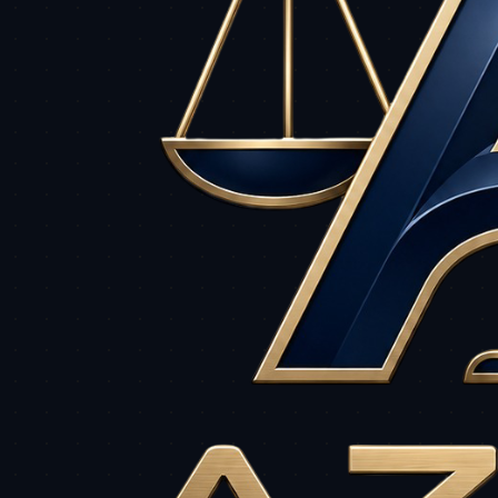
O suporte da AZUOS
"
paralelo na área jurídi
sempre à disposição.
Dra. Olívia, Head de Cu
-
Success
"