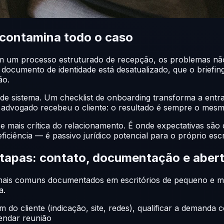
 contamina todo o caso
em um processo estruturado de recepção, os problemas nã
cumento de identidade está desatualizado, que o briefing
ão.
 de sistema. Um checklist de onboarding transforma a entr
al advogado recebeu o cliente: o resultado é sempre o mesm
se mais crítica do relacionamento. É onde expectativas são
ficiência — é passivo jurídico potencial para o próprio escr
etapas: contato, documentação e aber
os mais comuns documentados em escritórios de pequeno e 
a.
em do cliente (indicação, site, redes), qualificar a demand
gendar reunião