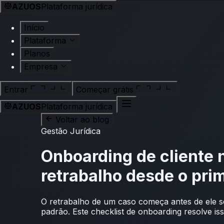
AZUOS
Plataforma jurídica
Início
Plataforma
Planos
Empresa
Entrar
Começar grátis
AZUOS
Plataforma jurídica
Voltar ao blog
Gestão Jurídica
Onboarding de cliente 
retrabalho desde o pri
O retrabalho de um caso começa antes de ele se
padrão. Este checklist de onboarding resolve iss